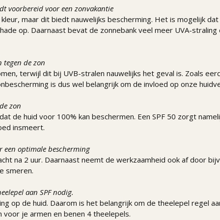
dt voorbereid voor een zonvakantie
leur, maar dit biedt nauwelijks bescherming. Het is mogelijk dat 
ade op. Daarnaast bevat de zonnebank veel meer UVA-straling dan 
en tegen de zon
en, terwijl dit bij UVB-stralen nauwelijks het geval is. Zoals e
onbescherming is dus wel belangrijk om de invloed op onze huidv
 de zon
dat de huid voor 100% kan beschermen. Een SPF 50 zorgt namelij
goed insmeert.
r een optimale bescherming
kracht na 2 uur. Daarnaast neemt de werkzaamheid ook af door bi
te smeren.
heelepel aan SPF nodig.
 op de huid. Daarom is het belangrijk om de theelepel regel aan
en voor je armen en benen 4 theelepels.