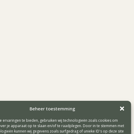
Beheer toestemming
 ervaringen te bieden, gebruiken wij technologieën zoals cookies om
Algemene voorwaarden - Privacyverklaring
over je apparaat op te slaan en/of te raadplegen. Door in te stemmen met
logieën kunnen wij gegevens zoals surfgedrag of unieke ID's op deze site