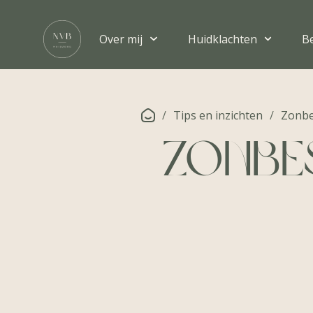
Over mij
Huidklachten
B
/
Tips en inzichten
/
Zonbe
Zonbes