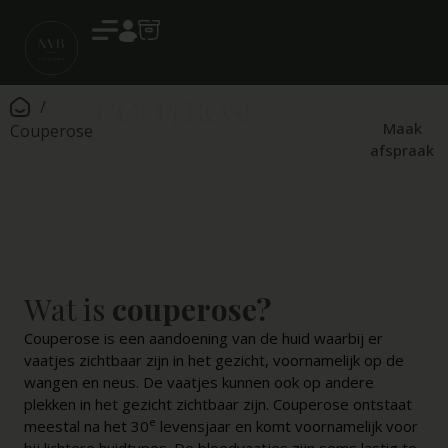
Account
Couperose
/
Couperose is een
veelvoorkomende
Maak
Couperose
huidaandoening waarbij er
afspraak
verwijde rode, paarse of
blauwe bloedvaatjes
zichtbaar zijn in het gezicht.
Wat is
couperose?
Couperose is een aandoening van de huid waarbij er
vaatjes zichtbaar zijn in het gezicht, voornamelijk op de
wangen en neus. De vaatjes kunnen ook op andere
plekken in het gezicht zichtbaar zijn. Couperose ontstaat
e
meestal na het 30
levensjaar en komt voornamelijk voor
bij lichtere huidtypes. De bloedvaatjes zijn soms lastig te