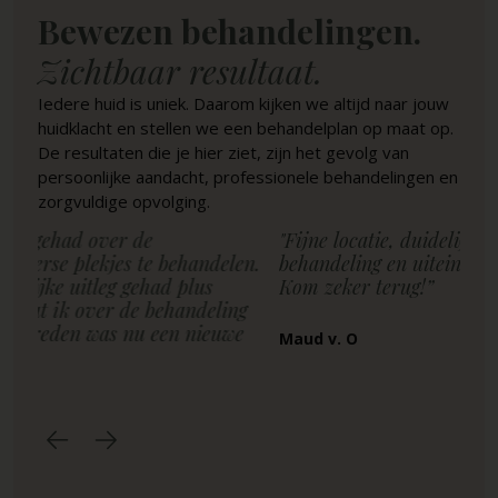
Bewezen behandelingen.
Zichtbaar resultaat.
Iedere huid is uniek. Daarom kijken we altijd naar jouw
huidklacht en stellen we een behandelplan op maat op.
De resultaten die je hier ziet, zijn het gevolg van
persoonlijke aandacht, professionele behandelingen en
zorgvuldige opvolging.
"Fijne locatie, duidelijke uitleg over de
"Fi
en.
behandeling en uiteindelijk super fijn geholpen.
ge
Kom zeker terug!”
hui
g
de 
e
Ze
Maud v. O
Pas
‹
›