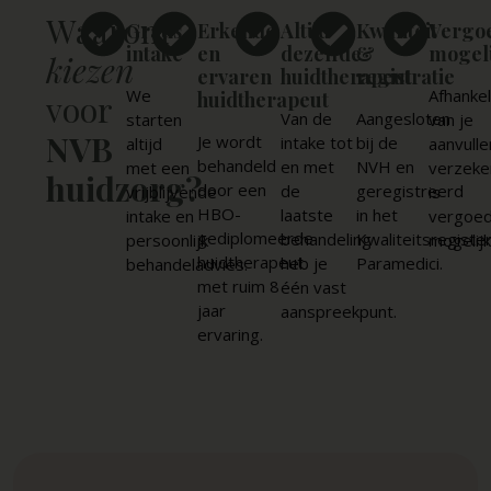
Waarom
Gratis
Erkende
Altijd
Kwaliteit
Vergo
intake
en
dezelfde
&
mogeli
kiezen
ervaren
huidtherapeut
registratie
We
Afhankel
huidtherapeut
voor
Van de
Aangesloten
starten
van je
NVB
Je wordt
intake tot
bij de
altijd
aanvull
behandeld
en met
NVH en
met een
verzeke
huidzorg?
door een
de
geregistreerd
vrijblijvende
is
HBO-
laatste
in het
intake en
vergoed
gediplomeerde
behandeling
Kwaliteitsregiste
persoonlijk
mogelijk
huidtherapeut
heb je
Paramedici.
behandeladvies.
met ruim 8
één vast
jaar
aanspreekpunt.
ervaring.