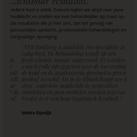
Zichtbaar resultaat.
Iedere huid is uniek. Daarom kijken we altijd naar jouw
huidklacht en stellen we een behandelplan op maat op.
De resultaten die je hier ziet, zijn het gevolg van
persoonlijke aandacht, professionele behandelingen en
zorgvuldige opvolging.
"NVB huidzorg is duidelijk een specialiste in haar
"Fi
vakgebied. De behandeling wordt op een
ge
t.
professionele manier uitgevoerd. Er worden
hui
r
waardevolle tips gegeven over de verzorging van
de 
rdt
de huid en de geadviseerde producten geven een
Ze
rdt
positief verschil. En in de kliniek hangt een fijne
ar
sfeer, waardoor makkelijk de gesprekken
Pas
 jij
voorlopen en geen oordelen worden gegeven.
of
Verder is er een hoge hygiënisch kwaliteit.”
Misha Rijsdijk