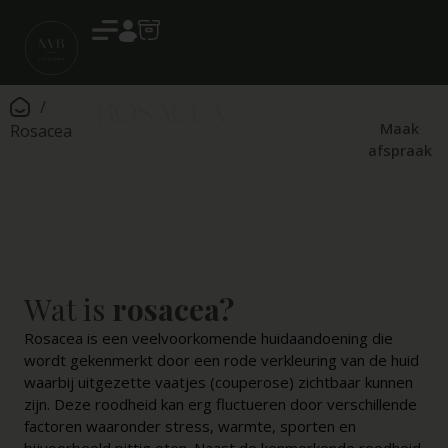
Account
Rosacea
/
Rosacea is een
veelvoorkomende
Maak
Rosacea
chronische huidaandoening
afspraak
waarbij er roodheid,
vaatjes, bultjes en papels
voorkomen in het gezicht.
Wat is
rosacea?
Rosacea is een veelvoorkomende huidaandoening die
wordt gekenmerkt door een rode verkleuring van de huid
waarbij uitgezette vaatjes (couperose) zichtbaar kunnen
zijn. Deze roodheid kan erg fluctueren door verschillende
factoren waaronder stress, warmte, sporten en
bijvoorbeeld pittig eten. Naast de kenmerkende roodheid