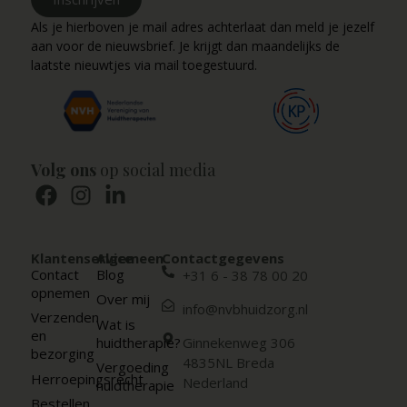
Als je hierboven je mail adres achterlaat dan meld je jezelf
aan voor de nieuwsbrief. Je krijgt dan maandelijks de
laatste nieuwtjes via mail toegestuurd.
Volg ons
op social media
Klantenservice
Algemeen
Contactgegevens
Contact
Blog
+31 6 - 38 78 00 20
opnemen
Over mij
info@nvbhuidzorg.nl
Verzenden
Wat is
en
huidtherapie?
Ginnekenweg 306
bezorging
4835NL Breda
Vergoeding
Herroepingsrecht
Nederland
huidtherapie
Bestellen