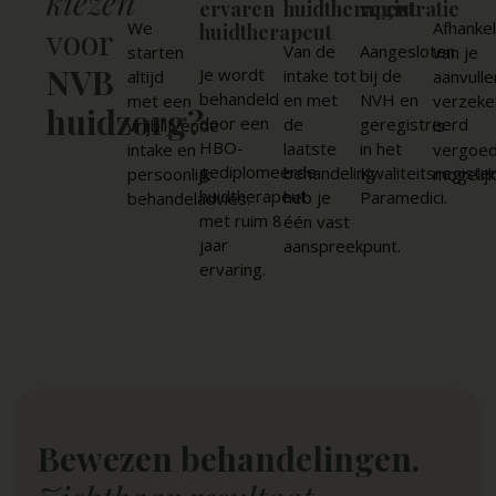
kiezen
ervaren
huidtherapeut
registratie
We
Afhankel
huidtherapeut
voor
Van de
Aangesloten
starten
van je
NVB
Je wordt
intake tot
bij de
altijd
aanvull
behandeld
en met
NVH en
met een
verzeke
huidzorg?
door een
de
geregistreerd
vrijblijvende
is
HBO-
laatste
in het
intake en
vergoed
gediplomeerde
behandeling
Kwaliteitsregiste
persoonlijk
mogelijk
huidtherapeut
heb je
Paramedici.
behandeladvies.
met ruim 8
één vast
jaar
aanspreekpunt.
ervaring.
Bewezen behandelingen.