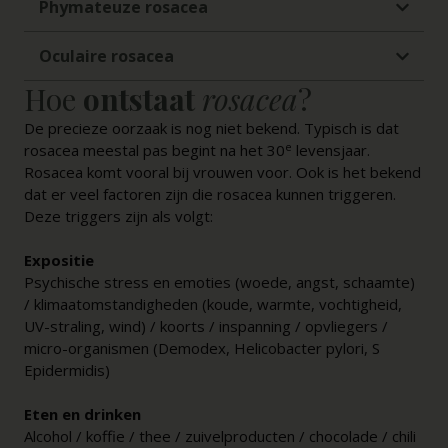
Phymateuze rosacea
Oculaire rosacea
Hoe
ontstaat
rosacea
?
De precieze oorzaak is nog niet bekend. Typisch is dat
e
rosacea meestal pas begint na het 30
levensjaar.
Rosacea komt vooral bij vrouwen voor. Ook is het bekend
dat er veel factoren zijn die rosacea kunnen triggeren.
Deze triggers zijn als volgt:
Expositie
Psychische stress en emoties (woede, angst, schaamte)
/ klimaatomstandigheden (koude, warmte, vochtigheid,
UV-straling, wind) / koorts / inspanning / opvliegers /
micro-organismen (Demodex, Helicobacter pylori, S
Epidermidis)
Eten en drinken
Alcohol / koffie / thee / zuivelproducten / chocolade / chili