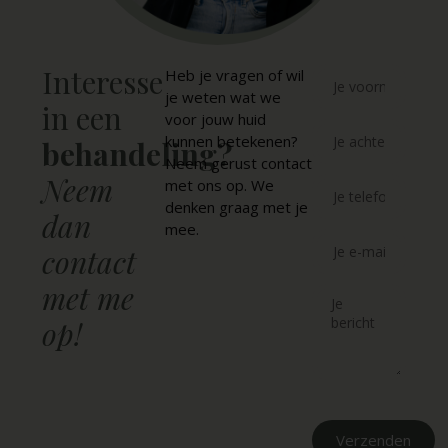
Interesse
Heb je vragen of wil
je weten wat we
in een
voor jouw huid
kunnen betekenen?
behandeling?
Neem gerust contact
Neem
met ons op. We
denken graag met je
dan
mee.
contact
met me
op!
Verzenden