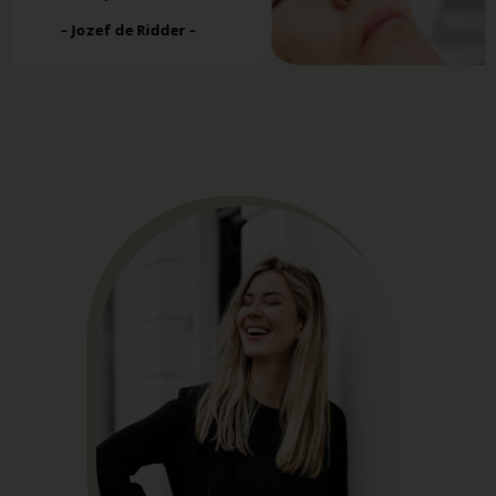
– Jozef de Ridder –