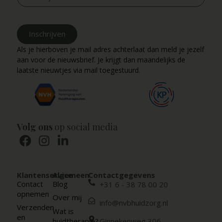
Inschrijven
Als je hierboven je mail adres achterlaat dan meld je jezelf
aan voor de nieuwsbrief. Je krijgt dan maandelijks de
laatste nieuwtjes via mail toegestuurd.
Volg ons
op social media
Klantenservice
Algemeen
Contactgegevens
Contact
Blog
+31 6 - 38 78 00 20
opnemen
Over mij
info@nvbhuidzorg.nl
Verzenden
Wat is
en
huidtherapie?
Ginnekenweg 306