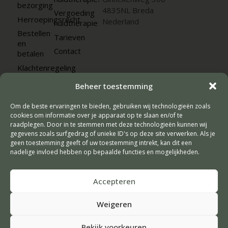
bezorging
4835NL Breda
Vergoeding
Herroepingsrecht
Nederland
huidtherapie
Bestellen
Tarieven
en
Contact
betalen
Klachtenregeling
Veelgestelde
Beheer toestemming
vragen
Algemene
Om de beste ervaringen te bieden, gebruiken wij technologieën zoals
voorwaarden
cookies om informatie over je apparaat op te slaan en/of te
raadplegen. Door in te stemmen met deze technologieën kunnen wij
Privacyverklaring
gegevens zoals surfgedrag of unieke ID's op deze site verwerken. Als je
geen toestemming geeft of uw toestemming intrekt, kan dit een
nadelige invloed hebben op bepaalde functies en mogelijkheden.
Algemene voorwaarden - Privacyverklaring
Accepteren
Vormgeving & Techniek:
JRS-Webdesign
Weigeren
Jouw huid, ONZE
Bekijk voorkeuren