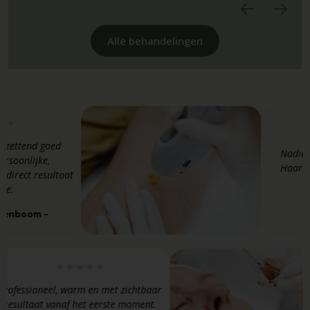
Alle behandelingen
ettend goed
Nadie neem
onlijke,
Haar desk
irect resultaat
di
– Li
nboom –
Professioneel, warm en met zichtbaar
resultaat vanaf het eerste moment.