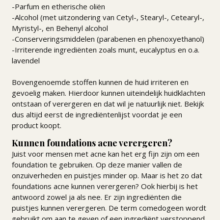
-Parfum en etherische oliën
-Alcohol (met uitzondering van Cetyl-, Stearyl-, Cetearyl-,
Myristyl-, en Behenyl alcohol
-Conserveringsmiddelen (parabenen en phenoxyethanol)
-Irriterende ingrediënten zoals munt, eucalyptus en o.a.
lavendel
Bovengenoemde stoffen kunnen de huid irriteren en
gevoelig maken. Hierdoor kunnen uiteindelijk huidklachten
ontstaan of verergeren en dat wil je natuurlijk niet. Bekijk
dus altijd eerst de ingrediëntenlijst voordat je een
product koopt.
Kunnen foundations acne verergeren?
Juist voor mensen met acne kan het erg fijn zijn om een
foundation te gebruiken. Op deze manier vallen de
onzuiverheden en puistjes minder op. Maar is het zo dat
foundations acne kunnen verergeren? Ook hierbij is het
antwoord zowel ja als nee. Er zijn ingrediënten die
puistjes kunnen verergeren. De term comedogeen wordt
gebruikt om aan te geven of een ingrediënt verstoppend