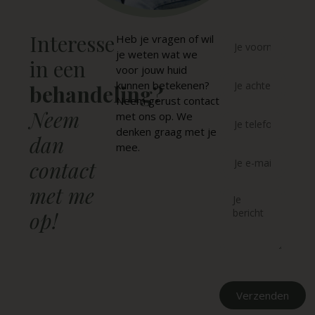
Interesse
Heb je vragen of wil
je weten wat we
in een
voor jouw huid
kunnen betekenen?
behandeling?
Neem gerust contact
Neem
met ons op. We
denken graag met je
dan
mee.
contact
met me
op!
Verzenden