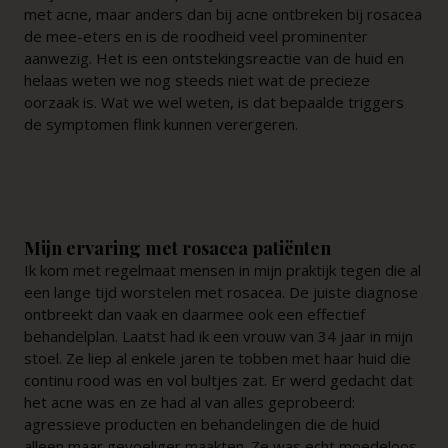
met acne, maar anders dan bij acne ontbreken bij rosacea
de mee-eters en is de roodheid veel prominenter
aanwezig. Het is een ontstekingsreactie van de huid en
helaas weten we nog steeds niet wat de precieze
oorzaak is. Wat we wel weten, is dat bepaalde triggers
de symptomen flink kunnen verergeren.
Mijn ervaring met rosacea patiënten
Ik kom met regelmaat mensen in mijn praktijk tegen die al
een lange tijd worstelen met rosacea. De juiste diagnose
ontbreekt dan vaak en daarmee ook een effectief
behandelplan. Laatst had ik een vrouw van 34 jaar in mijn
stoel. Ze liep al enkele jaren te tobben met haar huid die
continu rood was en vol bultjes zat. Er werd gedacht dat
het acne was en ze had al van alles geprobeerd:
agressieve producten en behandelingen die de huid
alleen maar gevoeliger maakten. Ze was echt moedeloos.