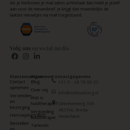
Als je hierboven je mail adres achterlaat dan meld je jezelf
aan voor de nieuwsbrief. Je krijgt dan maandelijks de
laatste nieuwtjes via mail toegestuurd.
Volg ons
op social media
Klantenservice
Algemeen
Contactgegevens
Contact
Blog
+31 6 - 38 78 00 20
opnemen
Over mij
info@nvbhuidzorg.nl
Verzenden
Wat is
en
huidtherapie?
Ginnekenweg 306
bezorging
4835NL Breda
Vergoeding
Herroepingsrecht
Nederland
huidtherapie
Bestellen
Tarieven
en