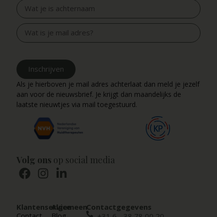
Inschrijven
Als je hierboven je mail adres achterlaat dan meld je jezelf
aan voor de nieuwsbrief. Je krijgt dan maandelijks de
laatste nieuwtjes via mail toegestuurd.
Volg ons
op social media
Klantenservice
Algemeen
Contactgegevens
Contact
Blog
+31 6 - 38 78 00 20