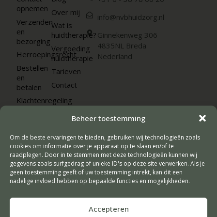
opnemen
Over mij
info@nvbhuidzorg.nl
Verzenden
Wat is
en
huidtherapie?
Ginnekenweg 306
bezorging
4835NL Breda
Vergoeding
Herroepingsrecht
Nederland
huidtherapie
Bestellen
Tarieven
en
Contact
betalen
Klachtenregeling
Veelgestelde
Beheer toestemming
vragen
Algemene
Om de beste ervaringen te bieden, gebruiken wij technologieën zoals
voorwaarden
cookies om informatie over je apparaat op te slaan en/of te
raadplegen. Door in te stemmen met deze technologieën kunnen wij
Privacyverklaring
gegevens zoals surfgedrag of unieke ID's op deze site verwerken. Als je
geen toestemming geeft of uw toestemming intrekt, kan dit een
nadelige invloed hebben op bepaalde functies en mogelijkheden.
Algemene voorwaarden - Privacyverklaring
Accepteren
Vormgeving & Techniek:
JRS-Webdesign