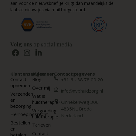
aan voor de nieuwsbrief. Je krijgt dan maandelijks de
laatste nieuwtjes via mail toegestuurd.
Volg ons
op social media
Klantenservice
Algemeen
Contactgegevens
Contact
Blog
+31 6 - 38 78 00 20
opnemen
Over mij
info@nvbhuidzorg.nl
Verzenden
Wat is
en
huidtherapie?
Ginnekenweg 306
bezorging
4835NL Breda
Vergoeding
Herroepingsrecht
Nederland
huidtherapie
Bestellen
Tarieven
en
Contact
betalen