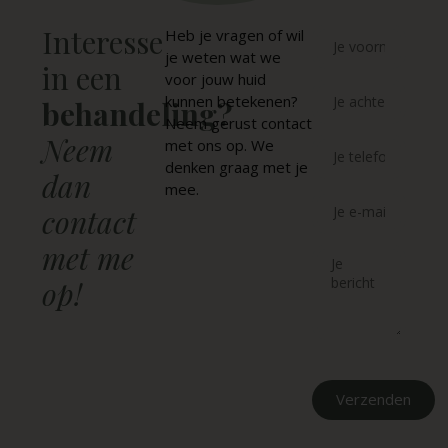
Interesse
Heb je vragen of wil
je weten wat we
in een
voor jouw huid
kunnen betekenen?
behandeling?
Neem gerust contact
Neem
met ons op. We
denken graag met je
dan
mee.
contact
met me
op!
Verzenden